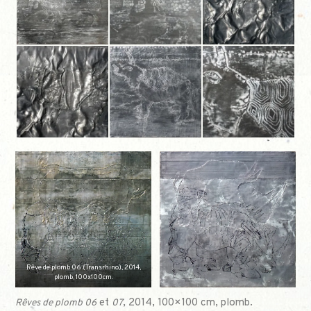
Rêve de plomb 06 (Transrhino), 2014,
plomb, 100x100cm.
et
, 2014, 100×100 cm, plomb.
Rêves de plomb 06
07