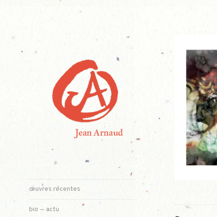
Aller
au
contenu
artiste plasticien
œuvres récentes
bio — actu
NAVIGATION